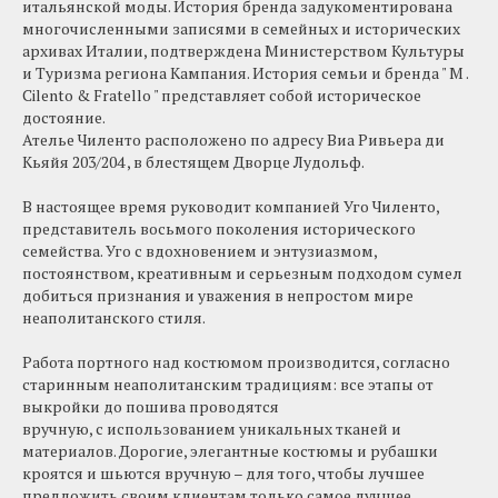
итальянской моды. История бренда задукоментирована
многочисленными записями в семейных и исторических
архивах Италии, подтверждена Министерством Культуры
и Туризма региона Кампания. История семьи и бренда " M .
Cilentо & Fratello " представляет собой историческое
достояние.
Ателье Чиленто расположено по адресу Виа Ривьера ди
Кьяйя 203/204 , в блестящем Дворце Лудольф.
В настоящее время руководит компанией Уго Чиленто,
представитель восьмого поколения исторического
семейства. Уго с вдохновением и энтузиазмом,
постоянством, креативным и серьезным подходом сумел
добиться признания и уважения в непростом мире
неаполитанского стиля.
Работа портного над костюмом производится, согласно
старинным неаполитанским традициям: все этапы от
выкройки до пошива проводятся
вручную, с использованием уникальных тканей и
материалов. Дорогие, элегантные костюмы и рубашки
кроятся и шьются вручную – для того, чтобы лучшее
предложить своим клиентам только самое лучшее.