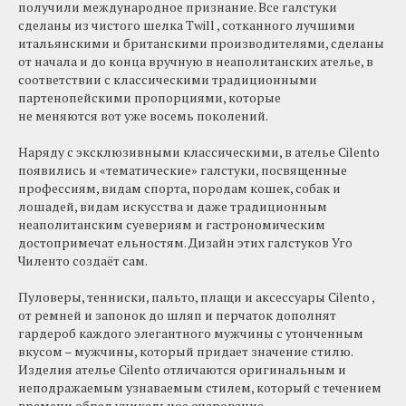
получили международное признание. Все галстуки
сделаны из чистого шелка Twill , сотканного лучшими
итальянскими и британскими производителями, сделаны
от начала и до конца вручную в неаполитанских ателье, в
соответствии с классическими традиционными
партенопейскими пропорциями, которые
не меняются вот уже восемь поколений.
Наряду с эксклюзивными классическими, в ателье Cilento
появились и «тематические» галстуки, посвященные
профессиям, видам спорта, породам кошек, собак и
лошадей, видам искусства и даже традиционным
неаполитанским суевериям и гастрономическим
достопримечат ельностям. Дизайн этих галстуков Уго
Чиленто создаёт сам.
Пуловеры, тенниски, пальто, плащи и аксессуары Cilento ,
от ремней и запонок до шляп и перчаток дополнят
гардероб каждого элегантного мужчины с утонченным
вкусом – мужчины, который придает значение стилю.
Изделия ателье Cilento отличаются оригинальным и
неподражаемым узнаваемым стилем, который с течением
времени обрел уникальное очарование.