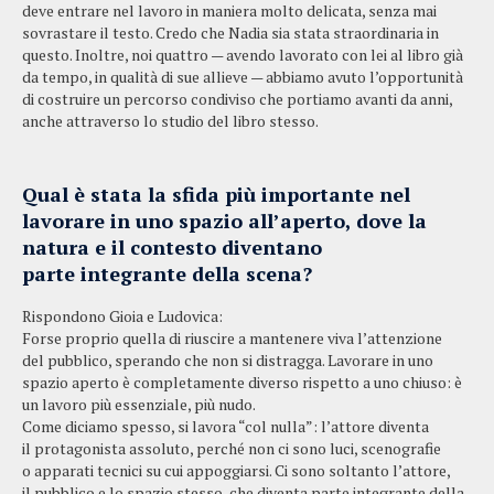
deve entrare nel lavoro in maniera molto delicata, senza mai
sovrastare il testo. Credo che Nadia sia stata straordinaria in
questo. Inoltre, noi quattro — avendo lavorato con lei al libro già
da tempo, in qualità di sue allieve — abbiamo avuto l’opportunità
di costruire un percorso condiviso che portiamo avanti da anni,
anche attraverso lo studio del libro stesso.
Qual è stata la sfida più importante nel
lavorare in uno spazio all’aperto, dove la
natura e il contesto diventano
parte integrante della scena?
Rispondono Gioia e Ludovica:
Forse proprio quella di riuscire a mantenere viva l’attenzione
del pubblico, sperando che non si distragga. Lavorare in uno
spazio aperto è completamente diverso rispetto a uno chiuso: è
un lavoro più essenziale, più nudo.
Come diciamo spesso, si lavora “col nulla”: l’attore diventa
il protagonista assoluto, perché non ci sono luci, scenografie
o apparati tecnici su cui appoggiarsi. Ci sono soltanto l’attore,
il pubblico e lo spazio stesso, che diventa parte integrante della