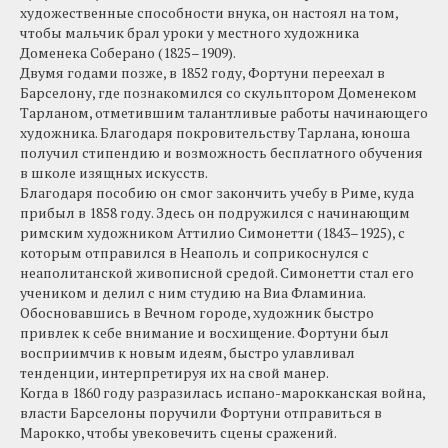
художественные способности внука, он настоял на том,
чтобы мальчик брал уроки у местного художника
Доменека Соберано (1825–1909).
Двумя годами позже, в 1852 году, Фортуни переехал в
Барселону, где познакомился со скульптором Доменеком
Тарланом, отметившим талантливые работы начинающего
художника. Благодаря покровительству Тарлана, юноша
получил стипендию и возможность бесплатного обучения
в школе изящных искусств.
Благодаря пособию он смог закончить учебу в Риме, куда
прибыл в 1858 году. Здесь он подружился с начинающим
римским художником Аттилио Симонетти (1843–1925), с
которым отправился в Неаполь и соприкоснулся с
неаполитанской живописной средой. Симонетти стал его
учеником и делил с ним студию на Виа Фламиниа.
Обосновавшись в Вечном городе, художник быстро
привлек к себе внимание и восхищение. Фортуни был
восприимчив к новым идеям, быстро улавливал
тенденции, интерпретируя их на свой манер.
Когда в 1860 году разразилась испано-марокканская война,
власти Барселоны поручили Фортуни отправиться в
Марокко, чтобы увековечить сцены сражений.