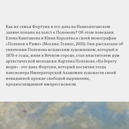
​Как же семья Фортуни и его дача на Неаполитанском
заливе попали на холст к Поленову? Об этом поведали
Елена Каштанова и Юлия Королёва в своей монографии
«Поленов в Риме» (Москва: Гелиос, 2020). Они рассказали об
увлечении Поленова испанским художником, который в
1870-е годы, живя в Вечном городе, стал властителем дум
артистической молодежи. Картина Поленова «На берегу
моря» - это дань Фортуни, который восхитил тогда
пансионера Императорской Академии художеств своей
невиданной прежде свободой выражения,
предвосхищавшей импрессионизм.