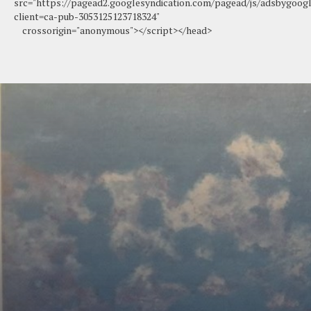
src="https://pagead2.googlesyndication.com/pagead/js/adsbygoogl
client=ca-pub-3053125123718324"
crossorigin="anonymous"></script></head>