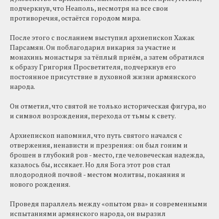
подчеркнув, что Неаполь, несмотря на все свои
противоречия, остаётся городом мира.
После этого с посланием выступил архиепископ Хажак
Парсамян. Он поблагодарил викария за участие и
монахинь монастыря за тёплый приём, а затем обратился
к образу Григория Просветителя, подчеркнув его
постоянное присутствие в духовной жизни армянского
народа.
Он отметил, что святой не только историческая фигура, но
и символ возрождения, перехода от тьмы к свету.
Архиепископ напомнил, что путь святого начался с
отвержения, ненависти и презрения: он был гоним и
брошен в глубокий ров - место, где человеческая надежда,
казалось бы, иссякает. Но для Бога этот ров стал
плодородной почвой - местом молитвы, покаяния и
нового рождения.
Проведя параллель между «опытом рва» и современными
испытаниями армянского народа, он выразил