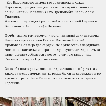
- Его Высокопреосвященство архиепископ Хажак
Парсамян, при участии духовных пастырей армянских
общин Италии, Испании ( Его Преподобие Иерей Арам
Тиликян,
Настоятель прихода Армянской Апостольской Церкви в
Барселоне и Каталонии) и Польши.
Почётным гостем церемонии стал викарий архиепископа
Неаполя - архиепископ Гаэтано Кастелло. В своей
проповеди он передал сердечные приветствия кардинала
Доменико Баттальи и выразил глубокую благодарность за
приглашение собраться вместе по случаю праздника
Святого Григория Просветителя.
Он особо подчеркнул значение христианского братства и
диалога между церквями, которые были подтверждены во
время встречи Папы Римского и Католикоса всех армян
Гарегина II.