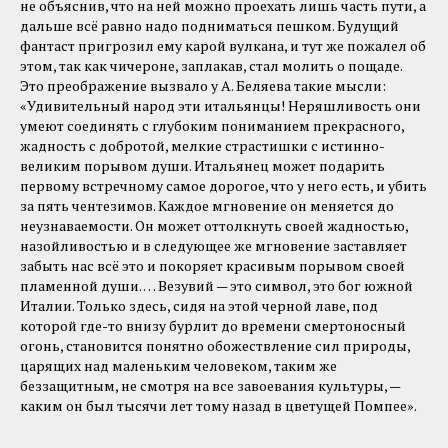
не объяснив, что на ней можно проехать лишь часть пути, а
дальше всё равно надо подниматься пешком. Будущий
фантаст пригрозил ему карой вулкана, и тут же пожалел об
этом, так как чичероне, заплакав, стал молить о пощаде.
Это преображение вызвало у А. Беляева такие мысли:
«Удивительный народ эти итальянцы! Неряшливость они
умеют соединять с глубоким пониманием прекрасного,
жадность с добротой, мелкие страстишки с истинно-
великим порывом души. Итальянец может подарить
первому встречному самое дорогое, что у него есть, и убить
за пять чентезимов. Каждое мгновение он меняется до
неузнаваемости. Он может оттолкнуть своей жадностью,
назойливостью и в следующее же мгновение заставляет
забыть нас всё это и покоряет красивым порывом своей
пламенной души. … Везувий — это символ, это бог южной
Италии. Только здесь, сидя на этой черной лаве, под
которой где-то внизу бурлит до времени смертоносный
огонь, становится понятно обожествление сил природы,
царящих над маленьким человеком, таким же
беззащитным, не смотря на все завоевания культуры, —
каким он был тысячи лет тому назад в цветущей Помпее».