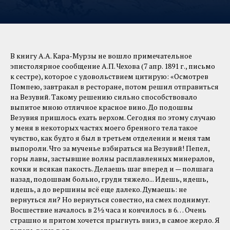
В книгу А.А. Кара-Мурзы не вошло примечательное
эпистолярное сообщение А.П. Чехова (7 апр. 1891 г., письмо
к сестре), которое с удовольствием цитирую: «Осмотрев
Помпею, завтракал в ресторане, потом решил отправиться
на Везувий. Такому решению сильно способствовало
выпитое мною отличное красное вино. До подошвы
Везувия пришлось ехать верхом. Сегодня по этому случаю
у меня в некоторых частях моего бренного тела такое
чувство, как будто я был в третьем отделении и меня там
выпороли. Что за мученье взбираться на Везувий! Пепел,
горы лавы, застывшие волны расплавленных минералов,
кочки и всякая пакость. Делаешь шаг вперед и — полшага
назад, подошвам больно, груди тяжело... Идешь, идешь,
идешь, а до вершины всё еще далеко. Думаешь: не
вернуться ли? Но вернуться совестно, на смех поднимут.
Восшествие началось в 2½ часа и кончилось в 6… Очень
страшно и притом хочется прыгнуть вниз, в самое жерло. Я