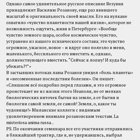
Однако самое удивительное русское описание Везувия
принадлежит Василию Розанову, еще раз явившего
масштаб и оригинальность своей мысли. Его на вулкане
охватило «чувство планетности нашей жизни», которое не
возможность ощутить, живя в Петербурге: «Вообще
чувство земного шара, особое космическое чувство,
устранено из нашего психического состава; это чувство
огромное, ужасное, новое – и вдруг оно полезло в меня,
маленького, бессильного его вместить и, однако,
долженствующего вместить. “Сейчас я лопну! И куда бы
убежать?!”»
В застывших потоках лавы Розанов увидел «боль планеты»
и «несомненные последствия болезни». Он пишет:
«Слишком всё подробно перед глазами, и это огромное
проистекает не из жизни этого Неаполя, не от мелких
биологических ниточек бытия на земле, а от бытия и
биологии самой земли, ее самой! Земля, о, какое ты
чудовище!» Миланские коллеги с видимым
удовлетворением внимали розановским текстам. La
misteriosa anima russa...
PS. По окончании семинара все его участники отправились
в ближайший трактир, где я, не удержавшись, выбрал