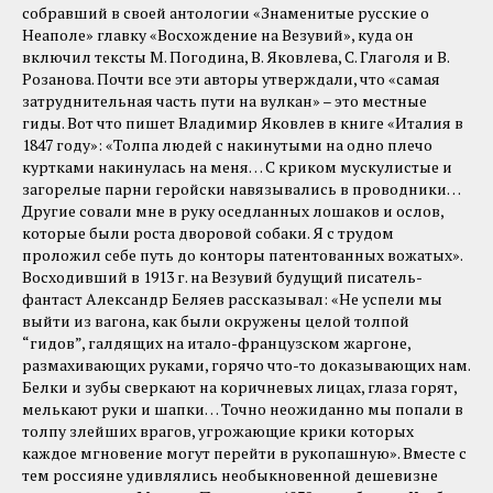
собравший в своей антологии «Знаменитые русские о
Неаполе» главку «Восхождение на Везувий», куда он
включил тексты М. Погодина, В. Яковлева, С. Глаголя и В.
Розанова. Почти все эти авторы утверждали, что «самая
затруднительная часть пути на вулкан» – это местные
гиды. Вот что пишет Владимир Яковлев в книге «Италия в
1847 году»: «Толпа людей с накинутыми на одно плечо
куртками накинулась на меня… С криком мускулистые и
загорелые парни геройски навязывались в проводники…
Другие совали мне в руку оседланных лошаков и ослов,
которые были роста дворовой собаки. Я с трудом
проложил себе путь до конторы патентованных вожатых».
Восходивший в 1913 г. на Везувий будущий писатель-
фантаст Александр Беляев рассказывал: «Не успели мы
выйти из вагона, как были окружены целой толпой
“гидов”, галдящих на итало-французском жаргоне,
размахивающих руками, горячо что-то доказывающих нам.
Белки и зубы сверкают на коричневых лицах, глаза горят,
мелькают руки и шапки… Точно неожиданно мы попали в
толпу злейших врагов, угрожающие крики которых
каждое мгновение могут перейти в рукопашную». Вместе с
тем россияне удивлялись необыкновенной дешевизне