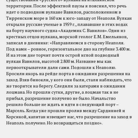
территории. После эффектной паузы я пояснил, что речь
идет о подводном вулкане Вавилов, расположенном в
Тирренском море в 160 км к юго-западу от Неаполя. Вулкан
открыли русские ученые в 1959 г., плававшие в этих водах
на борту научного судна «Академик С. Вавилов». Один из
крестных отцов вулкана, морской геолог Е.М. Емельянов,
записал в дневнике: «Направляемся в сторону Неаполя.
Под нами – ровное, горизонтальное дно на глубине 3.400 м.
И на этом дне торчит почти острой иглой подводный
вулкан Вавилов, высотой 2.800 м. Название мы как
первооткрыватели дали сами. Подошли к Неаполю.
Бросили якорь на рейде порта в ожидании разрешения на
заход. Взяв бинокли, у кого они были, стали наблюдать, что
же творится на берегу. Следили за катерами в ожидании
лоцмана. Но прошли сутки, другие, а лоцман так и не
прибыл, разрешение получено не было. Начальство
решило больше не ждать и идти в следующий порт –
Марсель. Когда уже прошли пролив между Сардинией и
Корсикой, капитан извещает нас, что разрешение на заход в
Неаполь получено. Но возвращаться поздно».