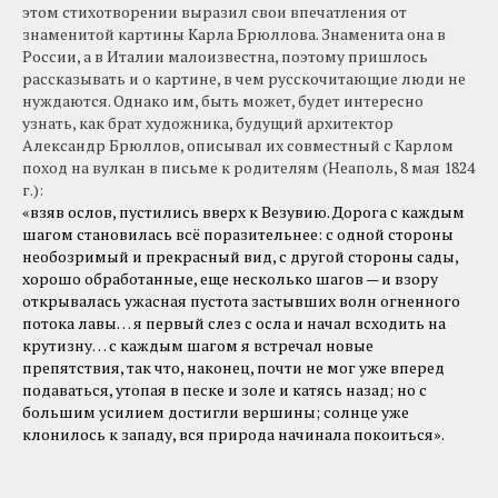
этом стихотворении выразил свои впечатления от
знаменитой картины Карла Брюллова. Знаменита она в
России, а в Италии малоизвестна, поэтому пришлось
рассказывать и о картине, в чем русскочитающие люди не
нуждаются. Однако им, быть может, будет интересно
узнать, как брат художника, будущий архитектор
Александр Брюллов, описывал их совместный с Карлом
поход на вулкан в письме к родителям (Неаполь, 8 мая 1824
г.):
«взяв ослов, пустились вверх к Везувию. Дорога с каждым
шагом становилась всё поразительнее: с одной стороны
необозримый и прекрасный вид, с другой стороны сады,
хорошо обработанные, еще несколько шагов — и взору
открывалась ужасная пустота застывших волн огненного
потока лавы… я первый слез с осла и начал всходить на
крутизну… с каждым шагом я встречал новые
препятствия, так что, наконец, почти не мог уже вперед
подаваться, утопая в песке и золе и катясь назад; но с
большим усилием достигли вершины; солнце уже
клонилось к западу, вся природа начинала покоиться».