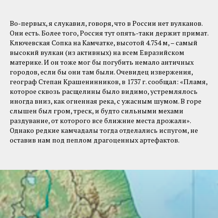
Во-первых, я слукавил, говоря, что в России нет вулканов.
Они есть. Более того, Россия тут опять-таки держит примат.
Ключевская Сопка на Камчатке, высотой 4.754 м, – самый
высокий вулкан (из активных) на всем Евразийском
материке. И он тоже мог бы погубить немало античных
городов, если бы они там были. Очевидец извержения,
географ Степан Крашенинников, в 1737 г. сообщал: «Пламя,
которое сквозь расщелины было видимо, устремлялось
иногда вниз, как огненная река, с ужасным шумом. В горе
слышен был гром, треск, и будто сильными мехами
раздувание, от которого все ближние места дрожали».
Однако редкие камчадалы тогда отделались испугом, не
оставив нам под пеплом драгоценных артефактов.