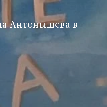
»
на Антонышева в