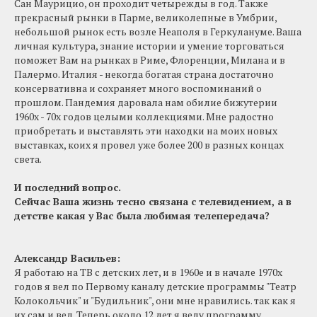
Сан Маурицио, он проходит четырежды в год. Также
прекрасный рынки в Парме, великолепные в Умбрии,
небольшой рынок есть возле Неаполя в Геркулануме. Ваша
личная культура, знание истории и умение торговаться
поможет Вам на рынках в Риме, Флоренции, Милана и в
Палермо. Италия - некогда богатая страна достаточно
консервативна и сохраняет много воспоминаний о
прошлом. Пандемия даровала нам обилие бижутерии
1960х - 70х годов целыми коллекциями. Мне радостно
приобретать и выставлять эти находки на моих новых
выставках, коих я провел уже более 200 в разных концах
света.
И последний вопрос.
Сейчас Ваша жизнь тесно связана с телевидением, а в
детстве какая у Вас была любимая телепередача?
Александр Васильев
:
Я работаю на ТВ с детских лет, и в 1960е и в начале 1970х
годов я вел по Первому каналу детские программы "Театр
Колокольчик" и "Будильник", они мне нравились. так как я
их сам и вел. Теперь около 12 лет я веду программу