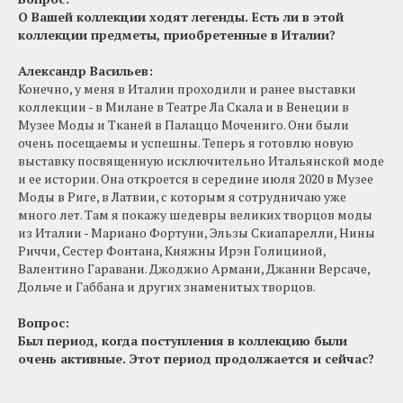
О Вашей коллекции ходят легенды. Есть ли в этой
коллекции предметы, приобретенные в Италии?
Александр Васильев:
Конечно, у меня в Италии проходили и ранее выставки
коллекции - в Милане в Театре Ла Скала и в Венеции в
Музее Моды и Тканей в Палаццо Мочениго. Они были
очень посещаемы и успешны. Теперь я готовлю новую
выставку посвященную исключительно Итальянской моде
и ее истории. Она откроется в середине июля 2020 в Музее
Моды в Риге, в Латвии, с которым я сотрудничаю уже
много лет. Там я покажу шедевры великих творцов моды
из Италии - Мариано Фортуни, Эльзы Скиапарелли, Нины
Риччи, Сестер Фонтана, Княжны Ирэн Голициной,
Валентино Гаравани. Джоджио Армани, Джанни Версаче,
Дольче и Габбана и других знаменитых творцов.
Вопрос:
Был период, когда поступления в коллекцию были
очень активные. Этот период продолжается и сейчас?