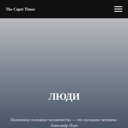
The Capri Times
ЛЮДИ
Подлинное познание человечества — это познание человека.
Александр Поуп