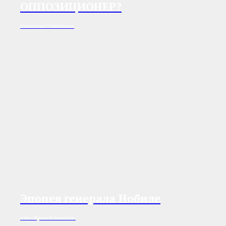
ОППОЗИЦИОНЕР?
Валентина Олейникова
Эпопея генерала Нобиле
и его «Красной палатки»