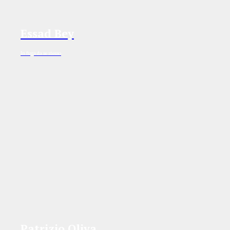
Essad Bey
In fuga da se stesso
Patrizio Oliva