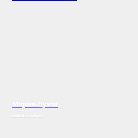
Мария-Луиза
забытая императрица