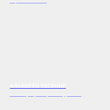
Интервью с Любовью Толкалиной
АЛЬБЕРТО ТЕСТОНЕ
"Роль Микеланджело для меня - роскошный подарок от жизни"