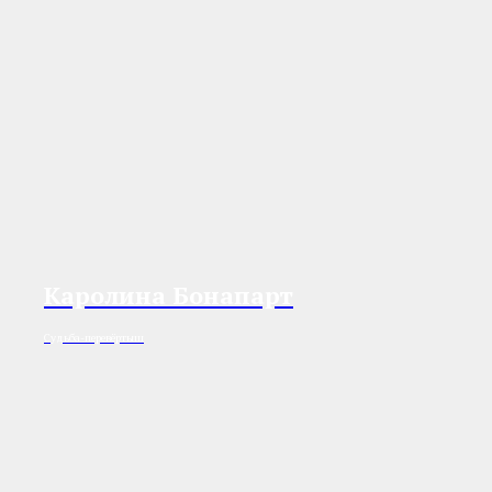
Каролина Бонапарт
Судьба-перевёртыш